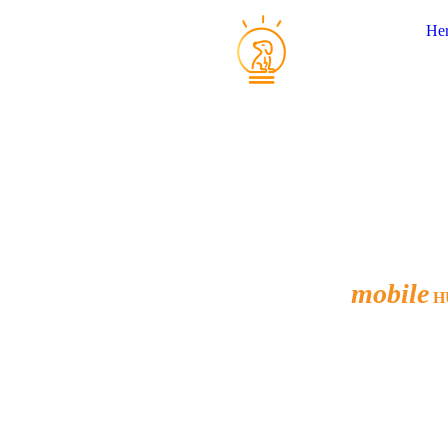
Her
mobile
H