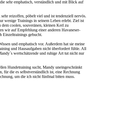
 die sehr emphatisch, verständlich und mit Blick auf
sehr reizoffen, pöbelt viel und ist tendenziell nervös.
ur wenige Trainings in seinem Leben erlebt. Ziel ist
 dem coolen, souveränen, kleinen Kerl zu
aben wir auf Empfehlung einer anderen Havaneser-
h Einzeltrainings gebucht.
el Wissen und emphatisch vor. Außerdem hat sie meine
aining und Hausaufgaben nicht überfordert fühle. All
Mandy´s wertschätzende und ruhige Art tut nicht nur
nellen Hundetraining sucht, Mandy uneingeschränkt
n, für die es selbstverständlich ist, eine Rechnung
echnung, um die ich nicht fünfmal bitten muss.